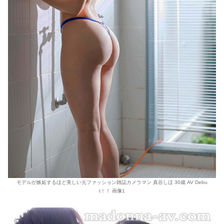
モデルが嫉妬するほど美しい元ファッション雑誌カメラマン 真谷しほ 30歳 AV Debu
t！！ 画像1