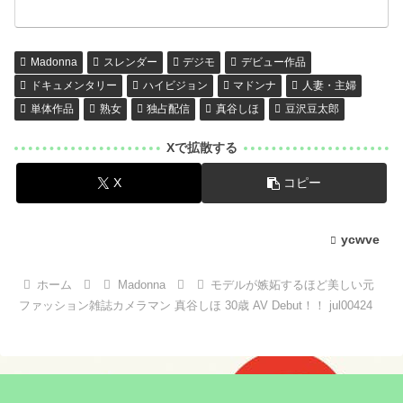
Madonna
スレンダー
デジモ
デビュー作品
ドキュメンタリー
ハイビジョン
マドンナ
人妻・主婦
単体作品
熟女
独占配信
真谷しほ
豆沢豆太郎
Xで拡散する
X
コピー
ycwve
ホーム
Madonna
モデルが嫉妬するほど美しい元
ファッション雑誌カメラマン 真谷しほ 30歳 AV Debut！！ jul00424