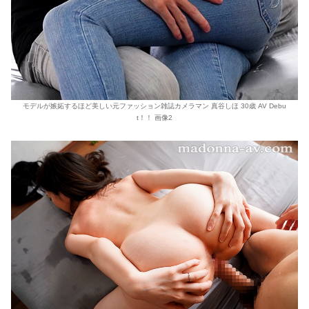
モデルが嫉妬するほど美しい元ファッション雑誌カメラマン 真谷しほ 30歳 AV Debu
t！！ 画像2