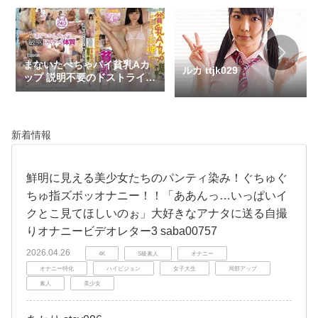
まないたぺちゃパイ貧乳Aカ
ルカ ttjk029
ップ 説明不要のドストライク
天使たち 4時間
h_1133lmpi00020
新着情報
鮮明に見える美少女たちのパンティ染み！ぐちゅぐ
ちゅ指ズボッオナニー！！「ああんっ…いっぱいイ
クとこ見てほしいのぉ」大好きなアナタに送る自撮
りオナニービデオレター3 saba00757
2026.04.26
4K
S級素人
オナニー
オナニー特化
ハイビジョン
女子大生
局部アップ
素人
美少女