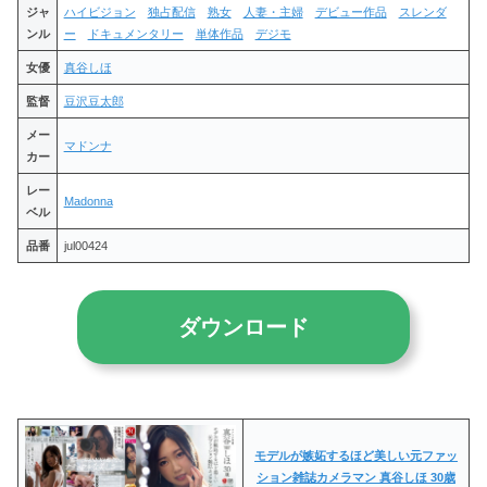
ジャ
ハイビジョン
独占配信
熟女
人妻・主婦
デビュー作品
スレンダ
ンル
ー
ドキュメンタリー
単体作品
デジモ
女優
真谷しほ
監督
豆沢豆太郎
メー
マドンナ
カー
レー
Madonna
ベル
品番
jul00424
ダウンロード
モデルが嫉妬するほど美しい元ファッ
ション雑誌カメラマン 真谷しほ 30歳