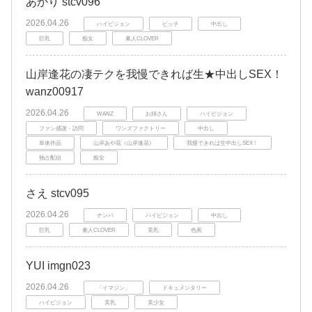
あかり stcv096
2026.04.26
ハイビジョン
ビッチ
中出し
巨乳
痴女
素人CLOVER
山岸逢花の凄テクを我慢できれば生★中出しSEX！
wanz00917
2026.04.26
WANZ
お姉さん
ハイビジョン
ファン感謝・訪問
ワンズファクトリー
中出し
単体作品
山岸あや花（山岸逢花）
我慢できれば生中出しSEX！
独占配信
痴女
さえ stcv095
2026.04.26
ナンパ
ハイビジョン
中出し
巨乳
素人CLOVER
美乳
色黒
YUI imgn023
2026.04.26
「イマジン」
ドキュメンタリー
ハイビジョン
美乳
美少女