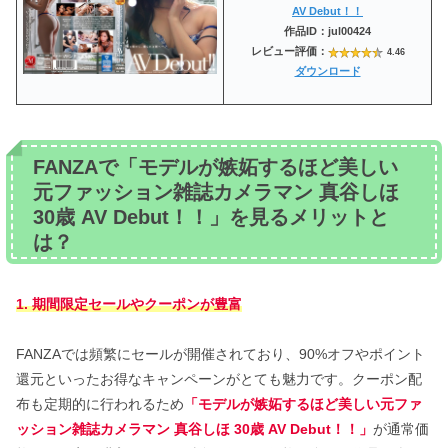
AV Debut！！
作品ID：jul00424
レビュー評価：
4.46
ダウンロード
FANZAで「モデルが嫉妬するほど美しい
元ファッション雑誌カメラマン 真谷しほ
30歳 AV Debut！！」を見るメリットと
は？
1. 期間限定セールやクーポンが豊富
FANZAでは頻繁にセールが開催されており、90%オフやポイント
還元といったお得なキャンペーンがとても魅力です。クーポン配
布も定期的に行われるため
「モデルが嫉妬するほど美しい元ファ
ッション雑誌カメラマン 真谷しほ 30歳 AV Debut！！」
が通常価